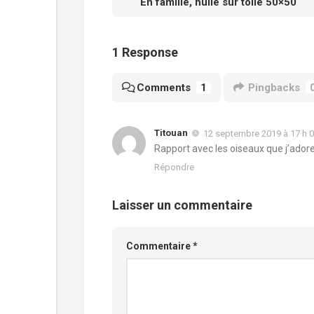
En famille, huile sur toile 50×50
1 Response
Comments
1
Pingbacks
Titouan
12 septembre 2019 à 17 h 
Rapport avec les oiseaux que j’adore
Répondre
Laisser un commentaire
Commentaire
*