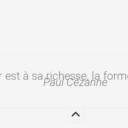
 est à sa richesse, la form
Paul Cézanne