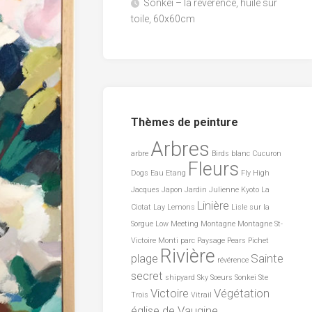
Sonkei – la révérence, huile sur
toile, 60x60cm
Thèmes de peinture
Arbres
arbre
Birds
blanc
Cucuron
Fleurs
Dogs
Eau
Etang
Fly
High
Jacques
Japon
Jardin
Julienne
Kyoto
La
Linière
Ciotat
Lay
Lemons
Lisle sur la
Sorgue
Low
Meeting
Montagne
Montagne St-
Victoire
Monti
parc
Paysage
Pears
Pichet
Rivière
plage
Sainte
révérence
secret
shipyard
Sky
Soeurs
Sonkei
Ste
Victoire
Végétation
Trois
Vitrail
église de Vaugine