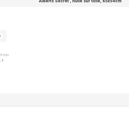
Alberts Secret , huile sur toile, 65x54cm
0
09 min
 ?