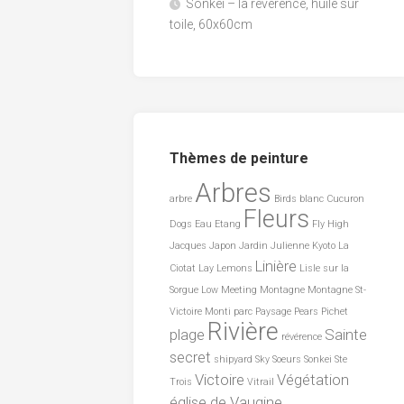
Sonkei – la révérence, huile sur
toile, 60x60cm
Thèmes de peinture
Arbres
arbre
Birds
blanc
Cucuron
Fleurs
Dogs
Eau
Etang
Fly
High
Jacques
Japon
Jardin
Julienne
Kyoto
La
Linière
Ciotat
Lay
Lemons
Lisle sur la
Sorgue
Low
Meeting
Montagne
Montagne St-
Victoire
Monti
parc
Paysage
Pears
Pichet
Rivière
plage
Sainte
révérence
secret
shipyard
Sky
Soeurs
Sonkei
Ste
Victoire
Végétation
Trois
Vitrail
église de Vaugine