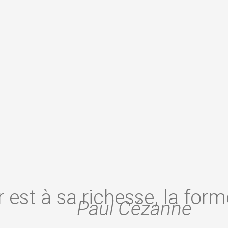
 est à sa richesse, la form
Paul Cézanne