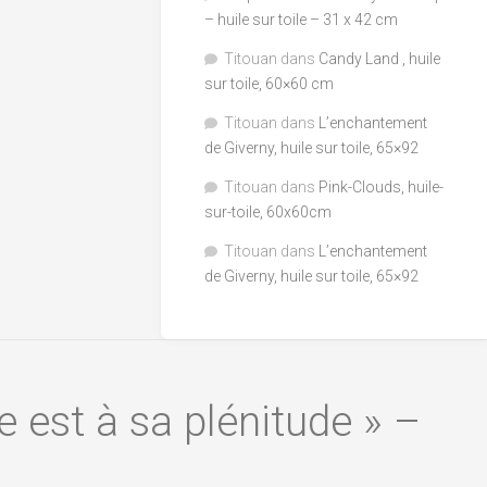
– huile sur toile – 31 x 42 cm
Titouan
dans
Candy Land , huile
sur toile, 60×60 cm
Titouan
dans
L’enchantement
de Giverny, huile sur toile, 65×92
Titouan
dans
Pink-Clouds, huile-
sur-toile, 60x60cm
Titouan
dans
L’enchantement
de Giverny, huile sur toile, 65×92
e est à sa plénitude » –