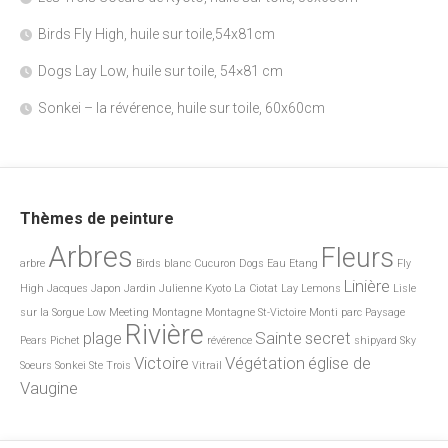
Birds Fly High, huile sur toile,54x81cm
Dogs Lay Low, huile sur toile, 54×81 cm
Sonkei – la révérence, huile sur toile, 60x60cm
Thèmes de peinture
Arbres
Fleurs
arbre
Birds
blanc
Cucuron
Dogs
Eau
Etang
Fly
Linière
High
Jacques
Japon
Jardin
Julienne
Kyoto
La Ciotat
Lay
Lemons
Lisle
sur la Sorgue
Low
Meeting
Montagne
Montagne St-Victoire
Monti
parc
Paysage
Rivière
plage
Sainte
secret
Pears
Pichet
révérence
shipyard
Sky
Victoire
Végétation
église de
Soeurs
Sonkei
Ste
Trois
Vitrail
Vaugine