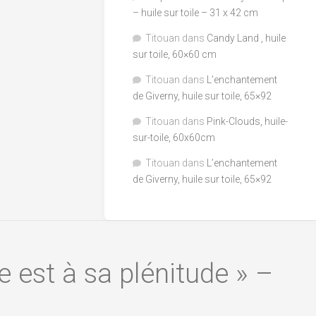
– huile sur toile – 31 x 42 cm
Titouan
dans
Candy Land , huile
sur toile, 60×60 cm
Titouan
dans
L’enchantement
de Giverny, huile sur toile, 65×92
Titouan
dans
Pink-Clouds, huile-
sur-toile, 60x60cm
Titouan
dans
L’enchantement
de Giverny, huile sur toile, 65×92
e est à sa plénitude » –