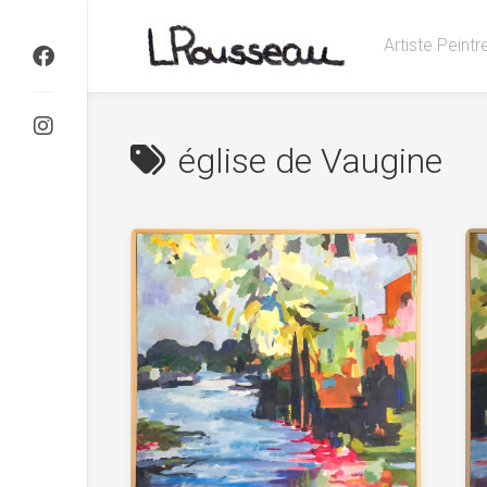
Skip
to
Artiste Peint
content
église de Vaugine