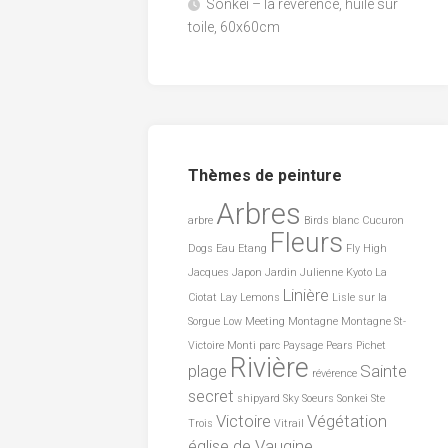
Sonkei – la révérence, huile sur
toile, 60x60cm
Thèmes de peinture
Arbres
arbre
Birds
blanc
Cucuron
Fleurs
Dogs
Eau
Etang
Fly
High
Jacques
Japon
Jardin
Julienne
Kyoto
La
Linière
Ciotat
Lay
Lemons
Lisle sur la
Sorgue
Low
Meeting
Montagne
Montagne St-
Victoire
Monti
parc
Paysage
Pears
Pichet
Rivière
plage
Sainte
révérence
secret
shipyard
Sky
Soeurs
Sonkei
Ste
Victoire
Végétation
Trois
Vitrail
église de Vaugine