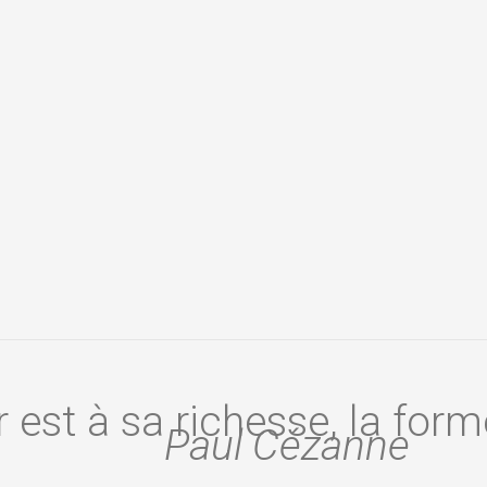
 est à sa richesse, la form
Paul Cézanne