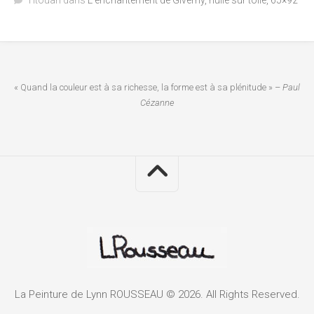
Titouan
dans
L’enchantement de Giverny, huile sur toile, 65×92
« Quand la couleur est à sa richesse, la forme est à sa plénitude » –
Paul
Cézanne
La Peinture de Lynn ROUSSEAU © 2026. All Rights Reserved.