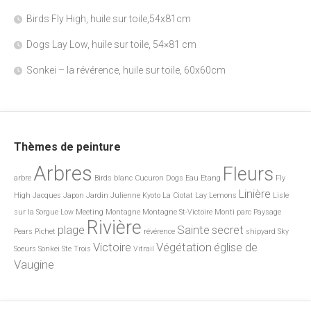
Birds Fly High, huile sur toile,54x81cm
Dogs Lay Low, huile sur toile, 54×81 cm
Sonkei – la révérence, huile sur toile, 60x60cm
Thèmes de peinture
Arbres
Fleurs
arbre
Birds
blanc
Cucuron
Dogs
Eau
Etang
Fly
Linière
High
Jacques
Japon
Jardin
Julienne
Kyoto
La Ciotat
Lay
Lemons
Lisle
sur la Sorgue
Low
Meeting
Montagne
Montagne St-Victoire
Monti
parc
Paysage
Rivière
plage
Sainte
secret
Pears
Pichet
révérence
shipyard
Sky
Victoire
Végétation
église de
Soeurs
Sonkei
Ste
Trois
Vitrail
Vaugine