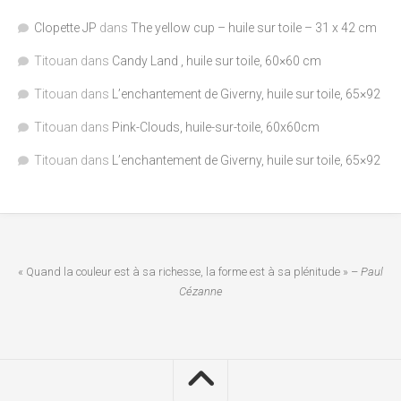
Clopette JP
dans
The yellow cup – huile sur toile – 31 x 42 cm
Titouan
dans
Candy Land , huile sur toile, 60×60 cm
Titouan
dans
L’enchantement de Giverny, huile sur toile, 65×92
Titouan
dans
Pink-Clouds, huile-sur-toile, 60x60cm
Titouan
dans
L’enchantement de Giverny, huile sur toile, 65×92
« Quand la couleur est à sa richesse, la forme est à sa plénitude » –
Paul
Cézanne