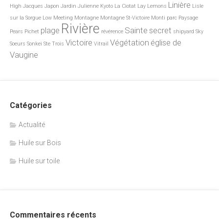
Linière
High
Jacques
Japon
Jardin
Julienne
Kyoto
La Ciotat
Lay
Lemons
Lisle
sur la Sorgue
Low
Meeting
Montagne
Montagne St-Victoire
Monti
parc
Paysage
Rivière
plage
Sainte
secret
Pears
Pichet
révérence
shipyard
Sky
Victoire
Végétation
église de
Soeurs
Sonkei
Ste
Trois
Vitrail
Vaugine
Catégories
Actualité
Huile sur Bois
Huile sur toile
Commentaires récents