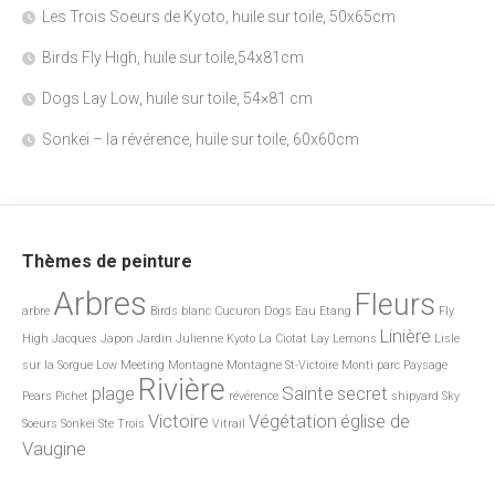
Les Trois Soeurs de Kyoto, huile sur toile, 50x65cm
Birds Fly High, huile sur toile,54x81cm
Dogs Lay Low, huile sur toile, 54×81 cm
Sonkei – la révérence, huile sur toile, 60x60cm
Thèmes de peinture
Arbres
Fleurs
arbre
Birds
blanc
Cucuron
Dogs
Eau
Etang
Fly
Linière
High
Jacques
Japon
Jardin
Julienne
Kyoto
La Ciotat
Lay
Lemons
Lisle
sur la Sorgue
Low
Meeting
Montagne
Montagne St-Victoire
Monti
parc
Paysage
Rivière
plage
Sainte
secret
Pears
Pichet
révérence
shipyard
Sky
Victoire
Végétation
église de
Soeurs
Sonkei
Ste
Trois
Vitrail
Vaugine