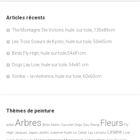
Articles récents
The Montagne Ste Victoire, huile sur toile, 130x89cm
Les Trois Soeurs de Kyoto, huile sur toile, 50x65cm
Birds Fly High, huile sur toile,54x81cm
Dogs Lay Low, huile sur toile, 54×81 cm
Sonkei – la révérence, huile sur toile, 60x60cm
Thèmes de peinture
Arbres
Fleurs
arbre
Birds
blanc
Cucuron
Dogs
Eau
Etang
Fly
Linière
High
Jacques
Japon
Jardin
Julienne
Kyoto
La Ciotat
Lay
Lemons
Lisle