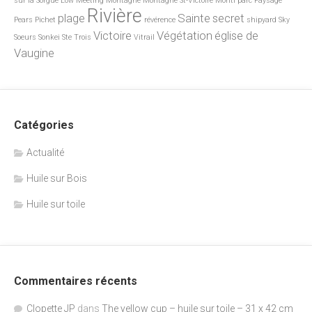
sur la Sorgue
Low
Meeting
Montagne
Montagne St-Victoire
Monti
parc
Paysage
Rivière
plage
Sainte
secret
Pears
Pichet
révérence
shipyard
Sky
Victoire
Végétation
église de
Soeurs
Sonkei
Ste
Trois
Vitrail
Vaugine
Catégories
Actualité
Huile sur Bois
Huile sur toile
Commentaires récents
Clopette JP
dans
The yellow cup – huile sur toile – 31 x 42 cm