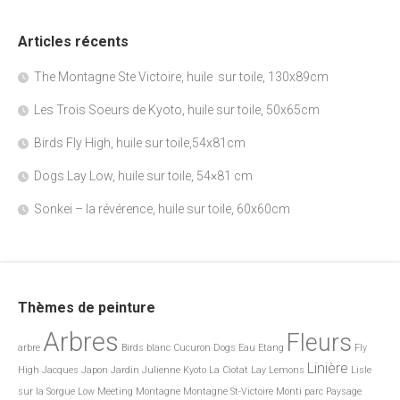
Articles récents
The Montagne Ste Victoire, huile sur toile, 130x89cm
Les Trois Soeurs de Kyoto, huile sur toile, 50x65cm
Birds Fly High, huile sur toile,54x81cm
Dogs Lay Low, huile sur toile, 54×81 cm
Sonkei – la révérence, huile sur toile, 60x60cm
Thèmes de peinture
Arbres
Fleurs
arbre
Birds
blanc
Cucuron
Dogs
Eau
Etang
Fly
Linière
High
Jacques
Japon
Jardin
Julienne
Kyoto
La Ciotat
Lay
Lemons
Lisle
sur la Sorgue
Low
Meeting
Montagne
Montagne St-Victoire
Monti
parc
Paysage