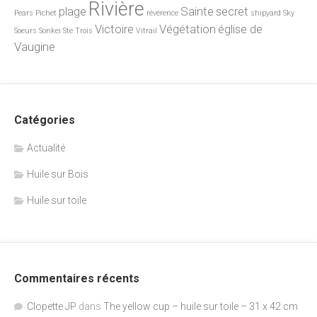
Rivière
plage
Sainte
secret
Pears
Pichet
révérence
shipyard
Sky
Victoire
Végétation
église de
Soeurs
Sonkei
Ste
Trois
Vitrail
Vaugine
Catégories
Actualité
Huile sur Bois
Huile sur toile
Commentaires récents
Clopette JP
dans
The yellow cup – huile sur toile – 31 x 42 cm