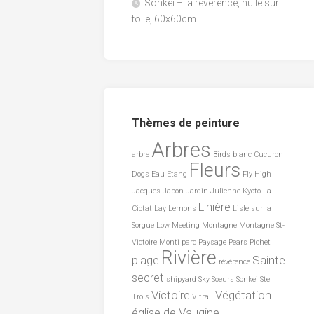
Sonkei – la révérence, huile sur
toile, 60x60cm
Thèmes de peinture
Arbres
arbre
Birds
blanc
Cucuron
Fleurs
Dogs
Eau
Etang
Fly
High
Jacques
Japon
Jardin
Julienne
Kyoto
La
Linière
Ciotat
Lay
Lemons
Lisle sur la
Sorgue
Low
Meeting
Montagne
Montagne St-
Victoire
Monti
parc
Paysage
Pears
Pichet
Rivière
plage
Sainte
révérence
secret
shipyard
Sky
Soeurs
Sonkei
Ste
Victoire
Végétation
Trois
Vitrail
église de Vaugine