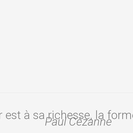
 est à sa richesse, la form
Paul Cézanne