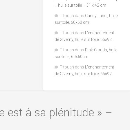
– huile sur toile – 31 x 42 cm
Titouan
dans
Candy Land , huile
sur toile, 60×60 cm
Titouan
dans
L’enchantement
de Giverny, huile sur toile, 65×92
Titouan
dans
Pink-Clouds, huile-
sur-toile, 60x60cm
Titouan
dans
L’enchantement
de Giverny, huile sur toile, 65×92
e est à sa plénitude » –